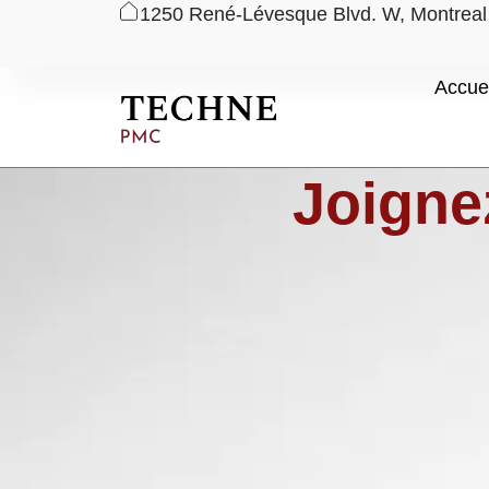
1250 René-Lévesque Blvd. W, Montrea
Aller
Accuei
au
contenu
Joigne