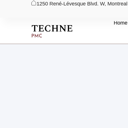
1250 René-Lévesque Blvd. W, Montrea
Skip
Home
to
content