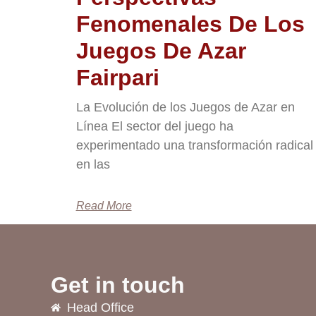
Fenomenales De Los
Juegos De Azar
Fairpari
La Evolución de los Juegos de Azar en
Línea El sector del juego ha
experimentado una transformación radical
en las
Read More
Get in touch
Head Office