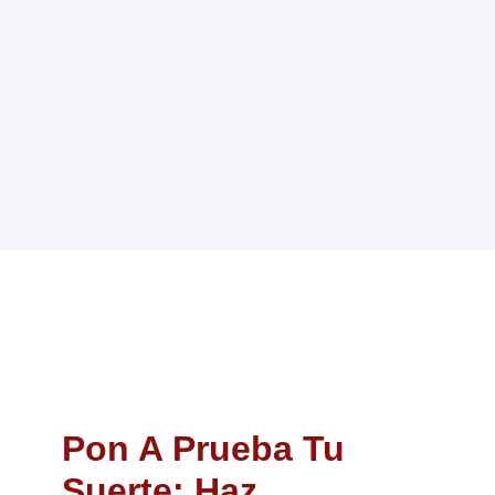
Pon A Prueba Tu
Suerte: Haz