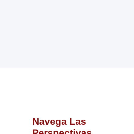
Navega Las
Perspectivas