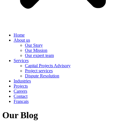
Home
About us
Our Story
Our Mission
Our expert team
Services
Capital Projects Advisory
Project services
Dispute Resolution
Industries
Projects
Careers
Contact
Français
Our Blog