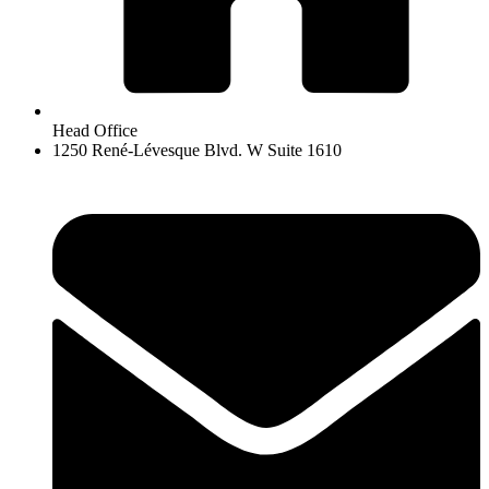
Head Office
1250 René-Lévesque Blvd. W Suite 1610