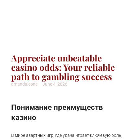
Appreciate unbeatable
casino odds: Your reliable
path to gambling success
amandaleone
June 4, 2026
Понимание преимуществ
казино
В мире азартных игр, где удача играет ключевую роль,