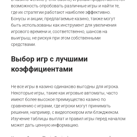
возможность опробовать различные игры и найти те,
где их стратегии работают наиболее эффективно.
Бонусы и акции, предлагаемые казино, также могут
быть использованы как инструмент для увеличения
игрового времени и, соответственно, шансов на
выигрыш, не рискуя при этом собственными
средствами.
Выбор игр с лучшими
коэффициентами
Не все игры в казино одинаково выгодны для игрока.
Некоторые игры, такие как игровые автоматы, часто
имеют более высокое преимущество казино по
сравнению с играми, где игроки могут принимать
решения, например, с видеопокером или блэкджеком.
Изучение таблицы выплат и правил игры перед началом
может дать ценную информацию.