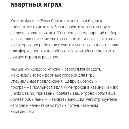
азартных играх
Казино Феникс (Fenix Casino) ставит своей целью
предоставить игрокам безопасную и увлекательную
среду для азартных игр. Мы предлагаем широкий выбор
игр, от классических слотов до настольных игр, каждая
из которых разработана с учетом честных шансов. Наша
платформа постоянно обновляется, чтобы предложить
лучшие игровые решения.
Мы ценим каждого игрока и стремимся создать
максимально комфортные условия для игры.
Специальные предложения, щедрые бонусы и
программа лояльности для VIP-игроков в казино Феникс
(Fenix Casino) призваны сделать ваш игровой опыт еще
более прибыльным и захватывающим. Регистрируйтесь
сегодня и начните свой путь к потенциальным
выигрышам!