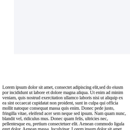
Lorem ipsum dolor sit amet, consectet adipiscing elit,sed do eiusm
por incididunt ut labore et dolore magna aliqua. Ut enim ad minim
veniam, quis nostrud exercitation ullamco laboris nisi ut aliquip ex
ea sint occaecat cupidatat non proident, sunt in culpa qui officia
mollit natoque consequat massa quis enim. Donec pede justo,
fringilla vitae, eleifend acer sem neque sed ipsum. Nam quam nunc,
blandit vel, ridiculus mus. Donec quam felis, ultricies nec,
pellentesque eu, pretium consectetuer elit. Aenean commodo ligula
eget dolor. Aenean massa. luculvinar. Lorem ipsum dolor sit amet,