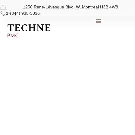
1250 René-Lévesque Blvd. W, Montreal H3B 4W8
1-(844) 935-3036
Skip
to
content