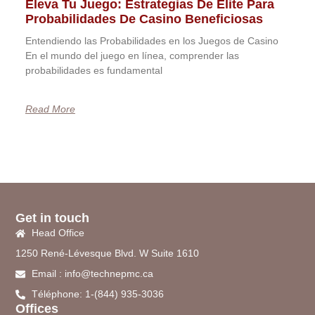
Eleva Tu Juego: Estrategias De Élite Para
Probabilidades De Casino Beneficiosas
Entendiendo las Probabilidades en los Juegos de Casino
En el mundo del juego en línea, comprender las
probabilidades es fundamental
Read More
Get in touch
Head Office
1250 René-Lévesque Blvd. W Suite 1610
Email : info@technepmc.ca
Téléphone: 1-(844) 935-3036
Offices