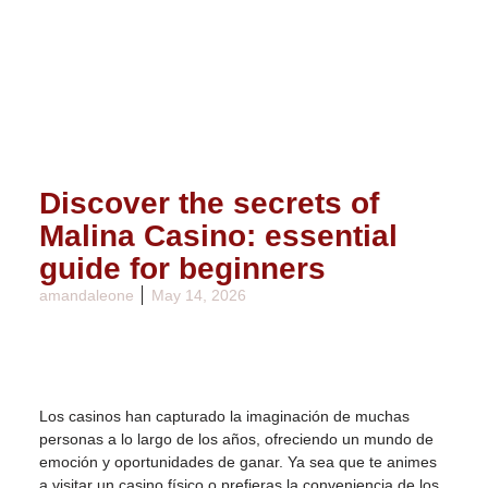
Discover the secrets of
Malina Casino: essential
guide for beginners
amandaleone
May 14, 2026
Los casinos han capturado la imaginación de muchas
personas a lo largo de los años, ofreciendo un mundo de
emoción y oportunidades de ganar. Ya sea que te animes
a visitar un casino físico o prefieras la conveniencia de los