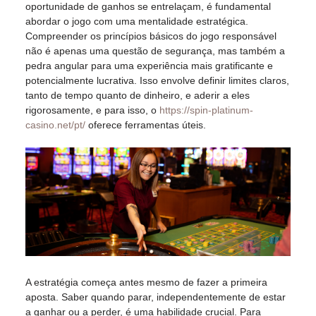
oportunidade de ganhos se entrelaçam, é fundamental
abordar o jogo com uma mentalidade estratégica.
Compreender os princípios básicos do jogo responsável
não é apenas uma questão de segurança, mas também a
pedra angular para uma experiência mais gratificante e
potencialmente lucrativa. Isso envolve definir limites claros,
tanto de tempo quanto de dinheiro, e aderir a eles
rigorosamente, e para isso, o
https://spin-platinum-
casino.net/pt/
oferece ferramentas úteis.
A estratégia começa antes mesmo de fazer a primeira
aposta. Saber quando parar, independentemente de estar
a ganhar ou a perder, é uma habilidade crucial. Para