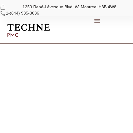
1250 René-Lévesque Blvd. W, Montreal H3B 4W8
1-(844) 935-3036
Skip
to
content