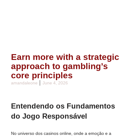
Earn more with a strategic
approach to gambling’s
core principles
amandaleone
June 4, 2026
Entendendo os Fundamentos
do Jogo Responsável
No universo dos casinos online, onde a emoção e a