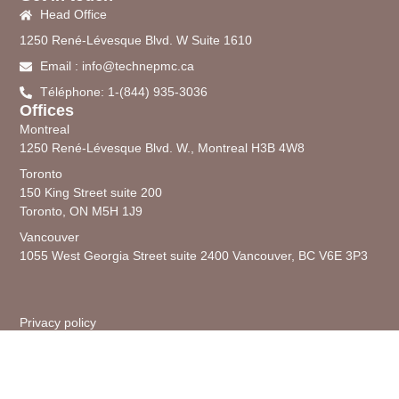
Head Office
1250 René-Lévesque Blvd. W Suite 1610
Email : info@technepmc.ca
Téléphone: 1-(844) 935-3036
Offices
Montreal
1250 René-Lévesque Blvd. W., Montreal H3B 4W8
Toronto
150 King Street suite 200
Toronto, ON M5H 1J9
Vancouver
1055 West Georgia Street suite 2400 Vancouver, BC V6E 3P3
Privacy policy
Terms and Conditions