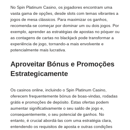
No Spin Platinum Casino, os jogadores encontram uma
vasta gama de opções, desde slots com temas vibrantes a
jogos de mesa clássicos. Para maximizar os ganhos,
recomenda-se começar por dominar um ou dois jogos. Por
exemplo, aprender as estratégias de apostas no póquer ou
as contagens de cartas no blackjack pode transformar a
experiência de jogo, tornando-a mais envolvente e
potencialmente mais lucrativa.
Aproveitar Bónus e Promoções
Estrategicamente
Os casinos online, incluindo o Spin Platinum Casino,
oferecem frequentemente bónus de boas-vindas, rodadas
grátis e promoções de depósito. Estas ofertas podem
aumentar significativamente o seu saldo de jogo e,
consequentemente, o seu potencial de ganhos. No
entanto, é crucial abordá-las com uma estratégia clara,
entendendo os requisitos de aposta e outras condições