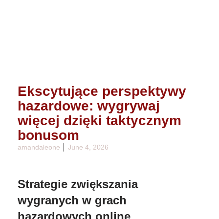
Ekscytujące perspektywy
hazardowe: wygrywaj
więcej dzięki taktycznym
bonusom
amandaleone
June 4, 2026
Strategie zwiększania
wygranych w grach
hazardowych online