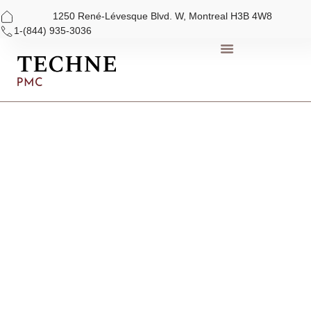
1250 René-Lévesque Blvd. W, Montreal H3B 4W8
1-(844) 935-3036
Skip
to
content