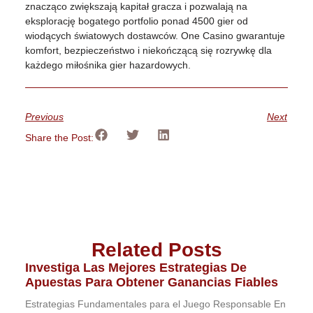
znacząco zwiększają kapitał gracza i pozwalają na
eksplorację bogatego portfolio ponad 4500 gier od
wiodących światowych dostawców. One Casino gwarantuje
komfort, bezpieczeństwo i niekończącą się rozrywkę dla
każdego miłośnika gier hazardowych.
Previous
Next
Share the Post:
Related Posts
Investiga Las Mejores Estrategias De
Apuestas Para Obtener Ganancias Fiables
Estrategias Fundamentales para el Juego Responsable En