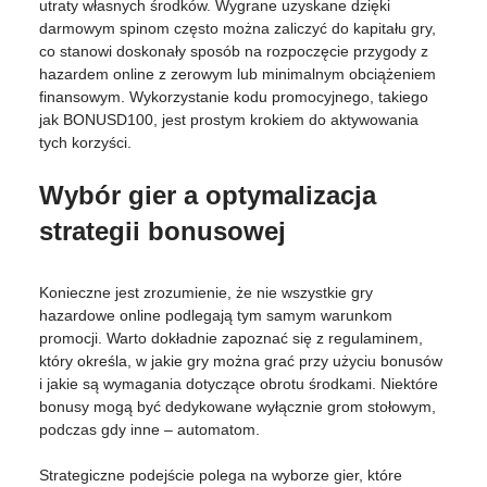
utraty własnych środków. Wygrane uzyskane dzięki
darmowym spinom często można zaliczyć do kapitału gry,
co stanowi doskonały sposób na rozpoczęcie przygody z
hazardem online z zerowym lub minimalnym obciążeniem
finansowym. Wykorzystanie kodu promocyjnego, takiego
jak BONUSD100, jest prostym krokiem do aktywowania
tych korzyści.
Wybór gier a optymalizacja
strategii bonusowej
Konieczne jest zrozumienie, że nie wszystkie gry
hazardowe online podlegają tym samym warunkom
promocji. Warto dokładnie zapoznać się z regulaminem,
który określa, w jakie gry można grać przy użyciu bonusów
i jakie są wymagania dotyczące obrotu środkami. Niektóre
bonusy mogą być dedykowane wyłącznie grom stołowym,
podczas gdy inne – automatom.
Strategiczne podejście polega na wyborze gier, które