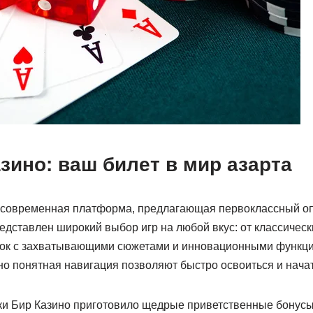
зино: ваш билет в мир азарта
о современная платформа, предлагающая первоклассный о
едставлен широкий выбор игр на любой вкус: от классичес
ток с захватывающими сюжетами и инновационными функц
о понятная навигация позволяют быстро освоиться и начат
ки Бир Казино приготовило щедрые приветственные бонусы