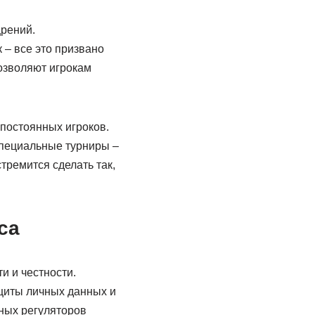
щрений.
 – все это призвано
озволяют игрокам
постоянных игроков.
пециальные турниры –
тремится сделать так,
са
и и честности.
иты личных данных и
ных регуляторов