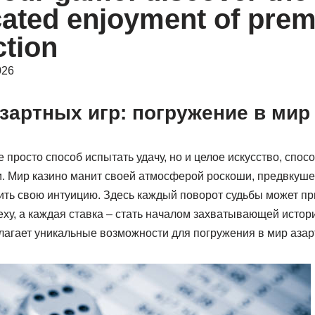
cated enjoyment of pre
ction
026
зартных игр: погружение в мир
е просто способ испытать удачу, но и целое искусство, спос
. Мир казино манит своей атмосферой роскоши, предвкуш
ть свою интуицию. Здесь каждый поворот судьбы может пр
у, а каждая ставка – стать началом захватывающей истории
агает уникальные возможности для погружения в мир азар