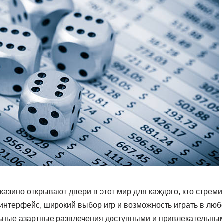
зино открывают двери в этот мир для каждого, кто стреми
нтерфейс, широкий выбор игр и возможность играть в люб
ьные азартные развлечения доступными и привлекательным