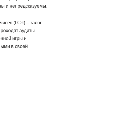
йны и непредсказуемы.
исел (ГСЧ) – залог
проходят аудиты
нной игры и
ными в своей