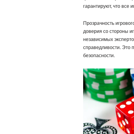
гарантируют, что все 
Прозрачность игрового
доверия со стороны иг
независимых эксперто
справедливости. Это 
безопасности.