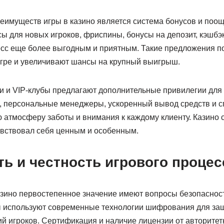
еимуществ игры в казино является система бонусов и поо
 для новых игроков, фриспины, бонусы на депозит, кэшбэк
есс еще более выгодным и приятным. Такие предложения п
игре и увеличивают шансы на крупный выигрыш.
 и VIP-клубы предлагают дополнительные привилегии для 
 персональные менеджеры, ускоренный вывод средств и с
ю атмосферу заботы и внимания к каждому клиенту. Казино с
увствовал себя ценным и особенным.
ь и честность игрового процес
зино первостепенное значение имеют вопросы безопасност
используют современные технологии шифрования для защ
й игроков. Сертификация и наличие лицензии от авторитет