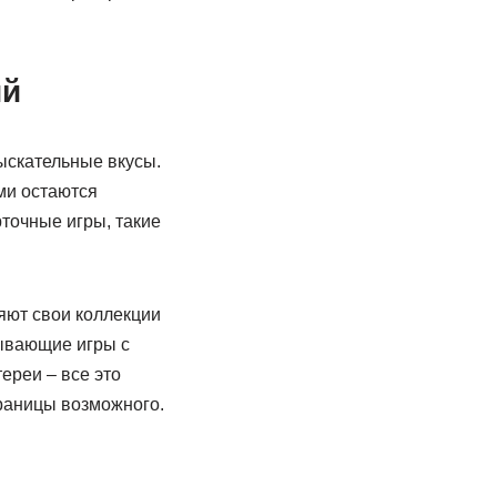
ий
ыскательные вкусы.
ми остаются
точные игры, такие
ют свои коллекции
ывающие игры с
ереи – все это
границы возможного.