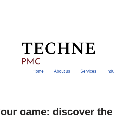
Home
About us
Services
Indu
your game: discover the