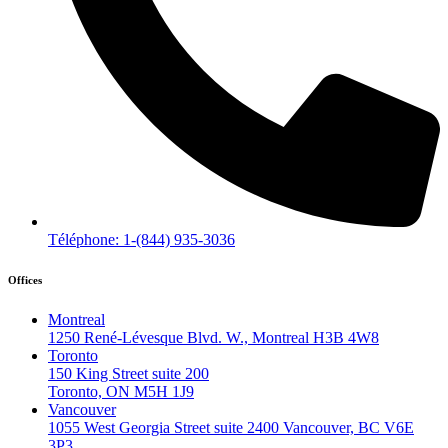
Téléphone: 1-(844) 935-3036
Offices
Montreal
1250 René-Lévesque Blvd. W., Montreal H3B 4W8
Toronto
150 King Street suite 200
Toronto, ON M5H 1J9
Vancouver
1055 West Georgia Street suite 2400 Vancouver, BC V6E
3P3