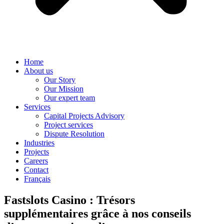
Home
About us
Our Story
Our Mission
Our expert team
Services
Capital Projects Advisory
Project services
Dispute Resolution
Industries
Projects
Careers
Contact
Français
Fastslots Casino : Trésors
supplémentaires grâce à nos conseils