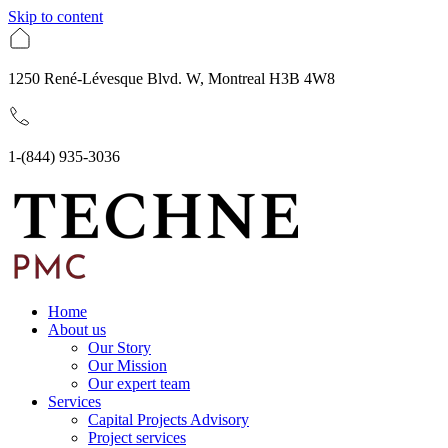
Skip to content
1250 René-Lévesque Blvd. W, Montreal H3B 4W8
1-(844) 935-3036
Home
About us
Our Story
Our Mission
Our expert team
Services
Capital Projects Advisory
Project services