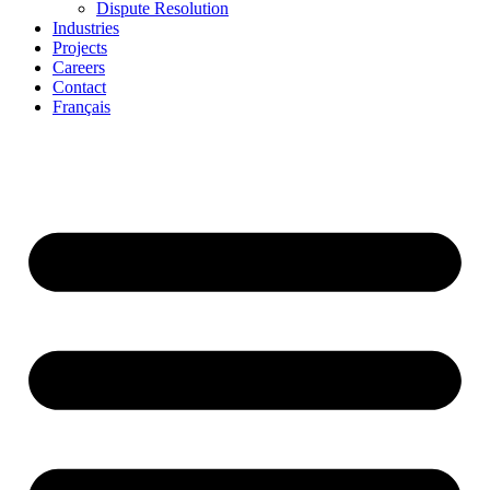
Dispute Resolution
Industries
Projects
Careers
Contact
Français