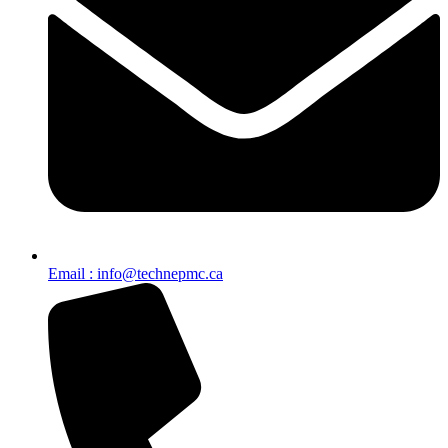
Email : info@technepmc.ca