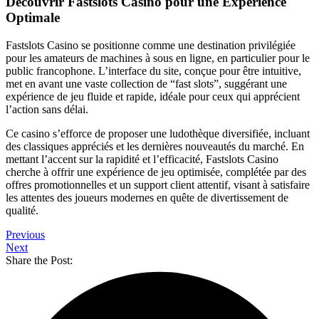
Découvrir Fastslots Casino pour une Expérience
Optimale
Fastslots Casino se positionne comme une destination privilégiée
pour les amateurs de machines à sous en ligne, en particulier pour le
public francophone. L’interface du site, conçue pour être intuitive,
met en avant une vaste collection de “fast slots”, suggérant une
expérience de jeu fluide et rapide, idéale pour ceux qui apprécient
l’action sans délai.
Ce casino s’efforce de proposer une ludothèque diversifiée, incluant
des classiques appréciés et les dernières nouveautés du marché. En
mettant l’accent sur la rapidité et l’efficacité, Fastslots Casino
cherche à offrir une expérience de jeu optimisée, complétée par des
offres promotionnelles et un support client attentif, visant à satisfaire
les attentes des joueurs modernes en quête de divertissement de
qualité.
Previous
Next
Share the Post: