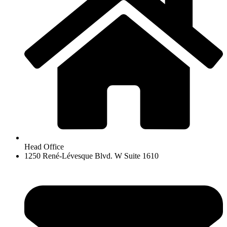
Head Office
1250 René-Lévesque Blvd. W Suite 1610