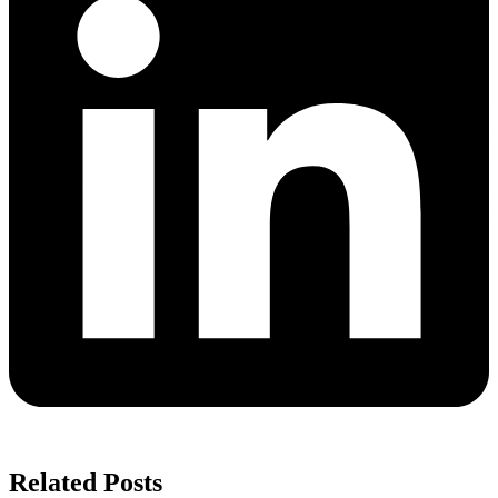
Related Posts