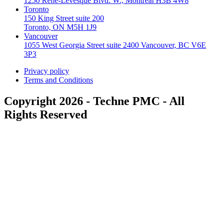
1250 René-Lévesque Blvd. W., Montreal H3B 4W8
Toronto
150 King Street suite 200
Toronto, ON M5H 1J9
Vancouver
1055 West Georgia Street suite 2400 Vancouver, BC V6E
3P3
Privacy policy
Terms and Conditions
Copyright 2026 - Techne PMC - All
Rights Reserved