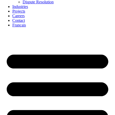
Dispute Resolution
Industries
Projects
Careers
Contact
Français