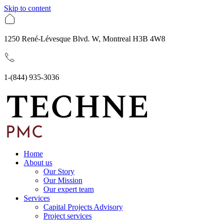
Skip to content
1250 René-Lévesque Blvd. W, Montreal H3B 4W8
1-(844) 935-3036
Home
About us
Our Story
Our Mission
Our expert team
Services
Capital Projects Advisory
Project services