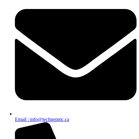
Email : info@technepmc.ca