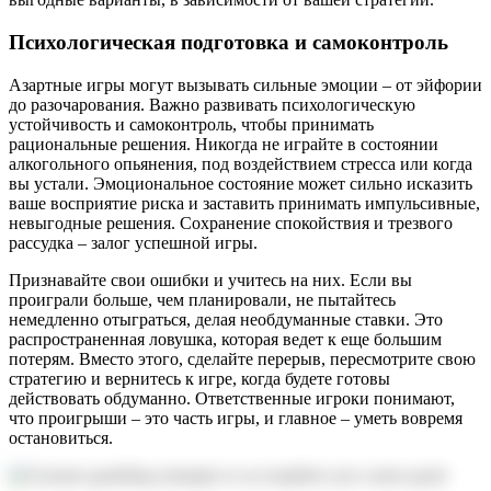
Психологическая подготовка и самоконтроль
Азартные игры могут вызывать сильные эмоции – от эйфории
до разочарования. Важно развивать психологическую
устойчивость и самоконтроль, чтобы принимать
рациональные решения. Никогда не играйте в состоянии
алкогольного опьянения, под воздействием стресса или когда
вы устали. Эмоциональное состояние может сильно исказить
ваше восприятие риска и заставить принимать импульсивные,
невыгодные решения. Сохранение спокойствия и трезвого
рассудка – залог успешной игры.
Признавайте свои ошибки и учитесь на них. Если вы
проиграли больше, чем планировали, не пытайтесь
немедленно отыграться, делая необдуманные ставки. Это
распространенная ловушка, которая ведет к еще большим
потерям. Вместо этого, сделайте перерыв, пересмотрите свою
стратегию и вернитесь к игре, когда будете готовы
действовать обдуманно. Ответственные игроки понимают,
что проигрыши – это часть игры, и главное – уметь вовремя
остановиться.