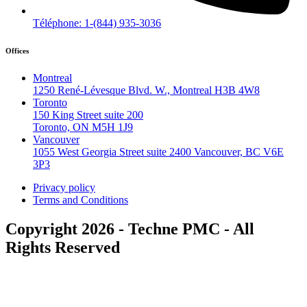
Téléphone: 1-(844) 935-3036
Offices
Montreal
1250 René-Lévesque Blvd. W., Montreal H3B 4W8
Toronto
150 King Street suite 200
Toronto, ON M5H 1J9
Vancouver
1055 West Georgia Street suite 2400 Vancouver, BC V6E
3P3
Privacy policy
Terms and Conditions
Copyright 2026 - Techne PMC - All
Rights Reserved