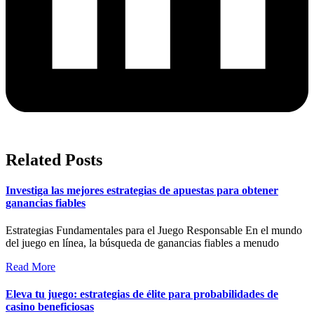
Related Posts
Investiga las mejores estrategias de apuestas para obtener
ganancias fiables
Estrategias Fundamentales para el Juego Responsable En el mundo
del juego en línea, la búsqueda de ganancias fiables a menudo
Read More
Eleva tu juego: estrategias de élite para probabilidades de
casino beneficiosas