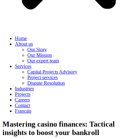
Home
About us
Our Story
Our Mission
Our expert team
Services
Capital Projects Advisory
Project services
Dispute Resolution
Industries
Projects
Careers
Contact
Français
Mastering casino finances: Tactical
insights to boost your bankroll