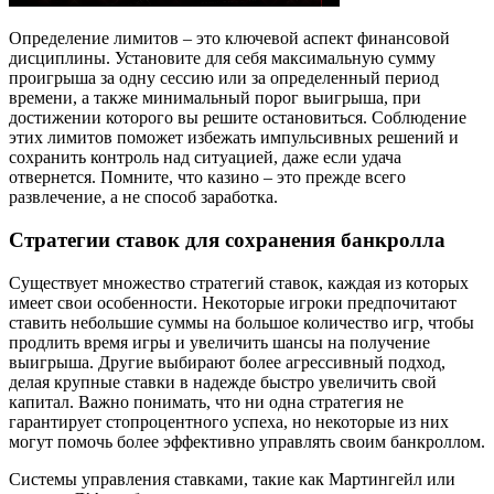
Определение лимитов – это ключевой аспект финансовой
дисциплины. Установите для себя максимальную сумму
проигрыша за одну сессию или за определенный период
времени, а также минимальный порог выигрыша, при
достижении которого вы решите остановиться. Соблюдение
этих лимитов поможет избежать импульсивных решений и
сохранить контроль над ситуацией, даже если удача
отвернется. Помните, что казино – это прежде всего
развлечение, а не способ заработка.
Стратегии ставок для сохранения банкролла
Существует множество стратегий ставок, каждая из которых
имеет свои особенности. Некоторые игроки предпочитают
ставить небольшие суммы на большое количество игр, чтобы
продлить время игры и увеличить шансы на получение
выигрыша. Другие выбирают более агрессивный подход,
делая крупные ставки в надежде быстро увеличить свой
капитал. Важно понимать, что ни одна стратегия не
гарантирует стопроцентного успеха, но некоторые из них
могут помочь более эффективно управлять своим банкроллом.
Системы управления ставками, такие как Мартингейл или