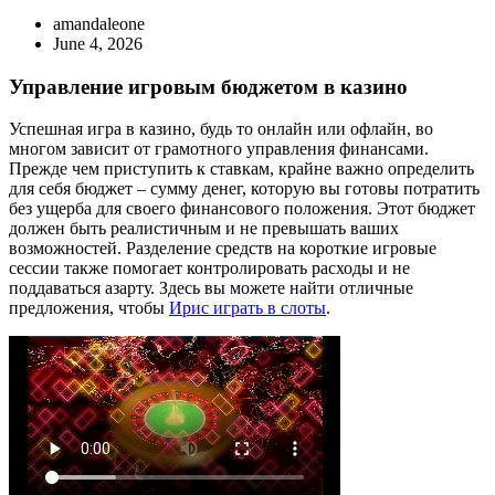
amandaleone
June 4, 2026
Управление игровым бюджетом в казино
Успешная игра в казино, будь то онлайн или офлайн, во
многом зависит от грамотного управления финансами.
Прежде чем приступить к ставкам, крайне важно определить
для себя бюджет – сумму денег, которую вы готовы потратить
без ущерба для своего финансового положения. Этот бюджет
должен быть реалистичным и не превышать ваших
возможностей. Разделение средств на короткие игровые
сессии также помогает контролировать расходы и не
поддаваться азарту. Здесь вы можете найти отличные
предложения, чтобы
Ирис играть в слоты
.