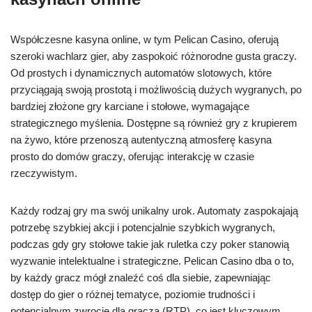
Współczesne kasyna online, w tym Pelican Casino, oferują
szeroki wachlarz gier, aby zaspokoić różnorodne gusta graczy.
Od prostych i dynamicznych automatów slotowych, które
przyciągają swoją prostotą i możliwością dużych wygranych, po
bardziej złożone gry karciane i stołowe, wymagające
strategicznego myślenia. Dostępne są również gry z krupierem
na żywo, które przenoszą autentyczną atmosferę kasyna
prosto do domów graczy, oferując interakcję w czasie
rzeczywistym.
Każdy rodzaj gry ma swój unikalny urok. Automaty zaspokajają
potrzebę szybkiej akcji i potencjalnie szybkich wygranych,
podczas gdy gry stołowe takie jak ruletka czy poker stanowią
wyzwanie intelektualne i strategiczne. Pelican Casino dba o to,
by każdy gracz mógł znaleźć coś dla siebie, zapewniając
dostęp do gier o różnej tematyce, poziomie trudności i
potencjalnym zwrocie dla gracza (RTP), co jest kluczowym