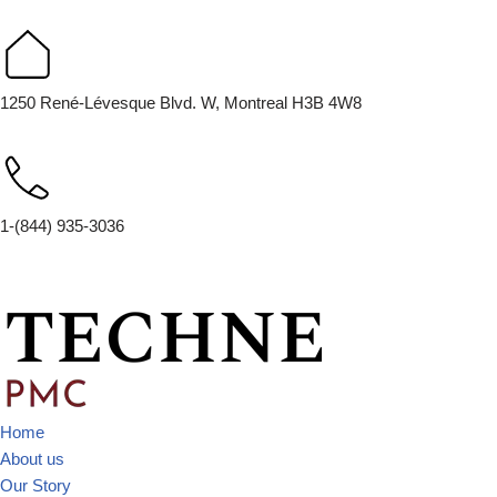
Skip
to
1250 René-Lévesque Blvd. W, Montreal H3B 4W8
content
1-(844) 935-3036
Home
About us
Our Story