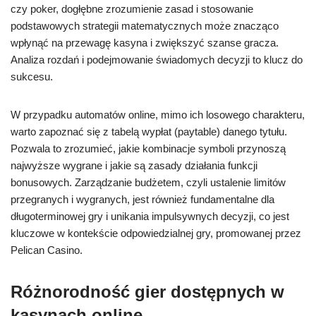
czy poker, dogłębne zrozumienie zasad i stosowanie
podstawowych strategii matematycznych może znacząco
wpłynąć na przewagę kasyna i zwiększyć szanse gracza.
Analiza rozdań i podejmowanie świadomych decyzji to klucz do
sukcesu.
W przypadku automatów online, mimo ich losowego charakteru,
warto zapoznać się z tabelą wypłat (paytable) danego tytułu.
Pozwala to zrozumieć, jakie kombinacje symboli przynoszą
najwyższe wygrane i jakie są zasady działania funkcji
bonusowych. Zarządzanie budżetem, czyli ustalenie limitów
przegranych i wygranych, jest również fundamentalne dla
długoterminowej gry i unikania impulsywnych decyzji, co jest
kluczowe w kontekście odpowiedzialnej gry, promowanej przez
Pelican Casino.
Różnorodność gier dostępnych w
kasynach online