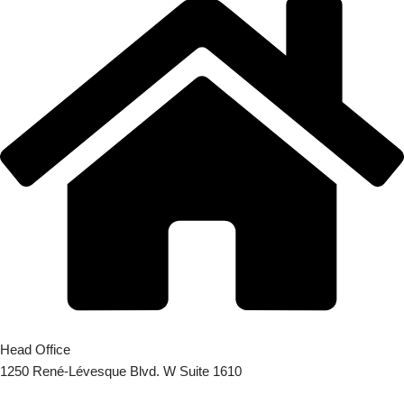
Head Office
1250 René-Lévesque Blvd. W Suite 1610