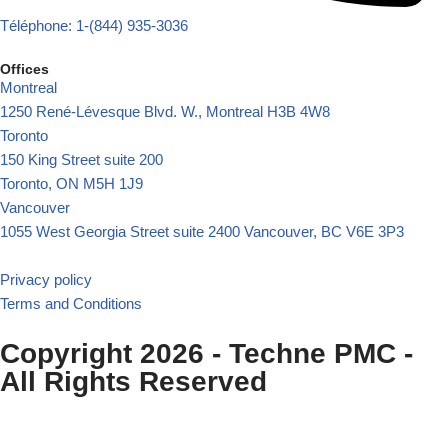
Téléphone: 1-(844) 935-3036
Offices
Montreal
1250 René-Lévesque Blvd. W., Montreal H3B 4W8
Toronto
150 King Street suite 200
Toronto, ON M5H 1J9
Vancouver
1055 West Georgia Street suite 2400 Vancouver, BC V6E 3P3
Privacy policy
Terms and Conditions
Copyright 2026 - Techne PMC -
All Rights Reserved