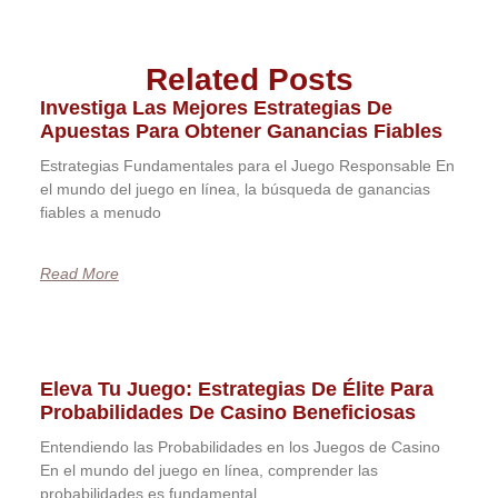
Related Posts
Investiga Las Mejores Estrategias De
Apuestas Para Obtener Ganancias Fiables
Estrategias Fundamentales para el Juego Responsable En
el mundo del juego en línea, la búsqueda de ganancias
fiables a menudo
Read More
Eleva Tu Juego: Estrategias De Élite Para
Probabilidades De Casino Beneficiosas
Entendiendo las Probabilidades en los Juegos de Casino
En el mundo del juego en línea, comprender las
probabilidades es fundamental