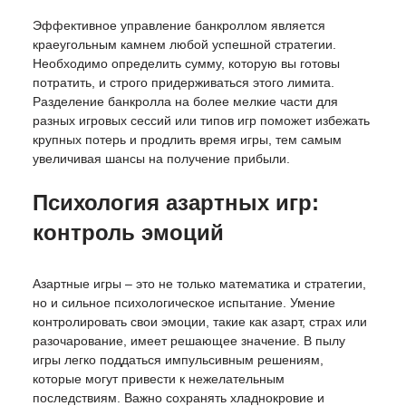
Эффективное управление банкроллом является
краеугольным камнем любой успешной стратегии.
Необходимо определить сумму, которую вы готовы
потратить, и строго придерживаться этого лимита.
Разделение банкролла на более мелкие части для
разных игровых сессий или типов игр поможет избежать
крупных потерь и продлить время игры, тем самым
увеличивая шансы на получение прибыли.
Психология азартных игр:
контроль эмоций
Азартные игры – это не только математика и стратегии,
но и сильное психологическое испытание. Умение
контролировать свои эмоции, такие как азарт, страх или
разочарование, имеет решающее значение. В пылу
игры легко поддаться импульсивным решениям,
которые могут привести к нежелательным
последствиям. Важно сохранять хладнокровие и