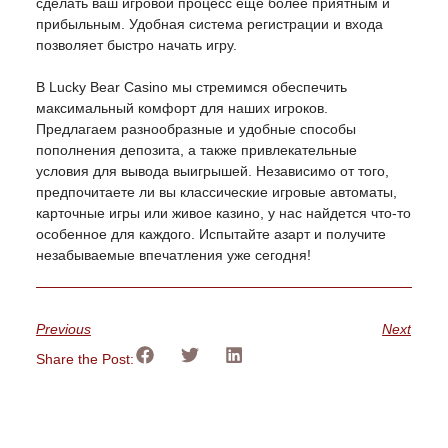
сделать ваш игровой процесс еще более приятным и
прибыльным. Удобная система регистрации и входа
позволяет быстро начать игру.
В Lucky Bear Casino мы стремимся обеспечить
максимальный комфорт для наших игроков.
Предлагаем разнообразные и удобные способы
пополнения депозита, а также привлекательные
условия для вывода выигрышей. Независимо от того,
предпочитаете ли вы классические игровые автоматы,
карточные игры или живое казино, у нас найдется что-то
особенное для каждого. Испытайте азарт и получите
незабываемые впечатления уже сегодня!
Previous
Next
Share the Post: