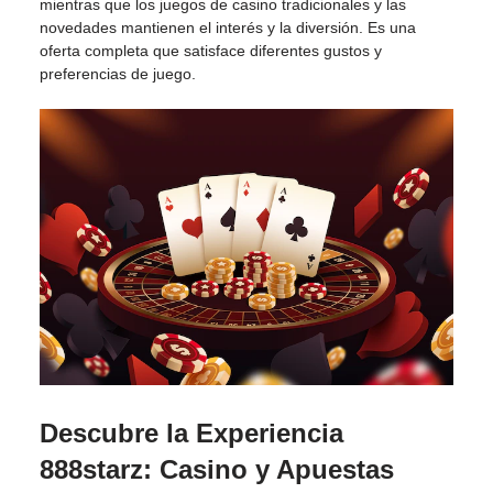
mientras que los juegos de casino tradicionales y las
novedades mantienen el interés y la diversión. Es una
oferta completa que satisface diferentes gustos y
preferencias de juego.
Descubre la Experiencia
888starz: Casino y Apuestas