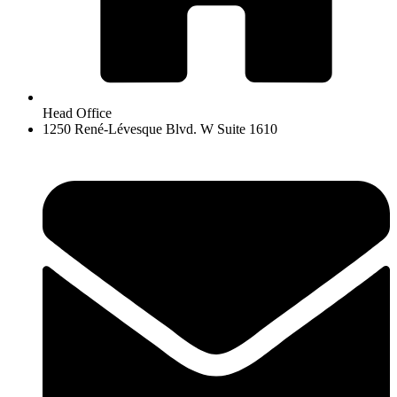
Head Office
1250 René-Lévesque Blvd. W Suite 1610