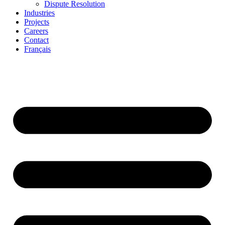
Dispute Resolution
Industries
Projects
Careers
Contact
Français