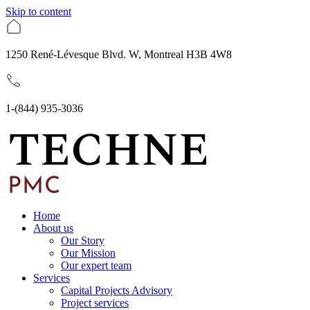
Skip to content
1250 René-Lévesque Blvd. W, Montreal H3B 4W8
1-(844) 935-3036
Home
About us
Our Story
Our Mission
Our expert team
Services
Capital Projects Advisory
Project services