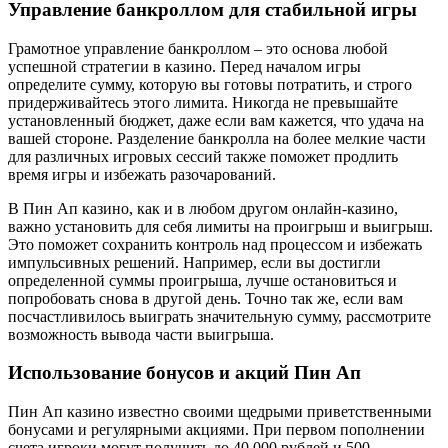
Управление банкроллом для стабильной игры
Грамотное управление банкроллом – это основа любой
успешной стратегии в казино. Перед началом игры
определите сумму, которую вы готовы потратить, и строго
придерживайтесь этого лимита. Никогда не превышайте
установленный бюджет, даже если вам кажется, что удача на
вашей стороне. Разделение банкролла на более мелкие части
для различных игровых сессий также поможет продлить
время игры и избежать разочарований.
В Пин Ап казино, как и в любом другом онлайн-казино,
важно установить для себя лимиты на проигрыш и выигрыш.
Это поможет сохранить контроль над процессом и избежать
импульсивных решений. Например, если вы достигли
определенной суммы проигрыша, лучше остановиться и
попробовать снова в другой день. Точно так же, если вам
посчастливилось выиграть значительную сумму, рассмотрите
возможность вывода части выигрыша.
Использование бонусов и акций Пин Ап
Пин Ап казино известно своими щедрыми приветственными
бонусами и регулярными акциями. При первом пополнении
счета игроки могут получить до 40 000 рублей и 500