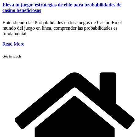
Eleva tu juego: estrategias de élite para probabilidades de
casino beneficiosas
Entendiendo las Probabilidades en los Juegos de Casino En el
mundo del juego en línea, comprender las probabilidades es
fundamental
Read More
Get in touch