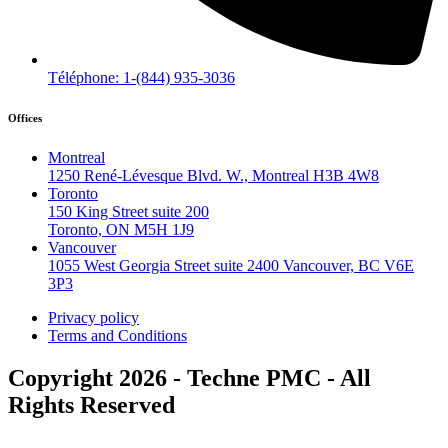
Téléphone: 1-(844) 935-3036
Offices
Montreal
1250 René-Lévesque Blvd. W., Montreal H3B 4W8
Toronto
150 King Street suite 200
Toronto, ON M5H 1J9
Vancouver
1055 West Georgia Street suite 2400 Vancouver, BC V6E
3P3
Privacy policy
Terms and Conditions
Copyright 2026 - Techne PMC - All
Rights Reserved