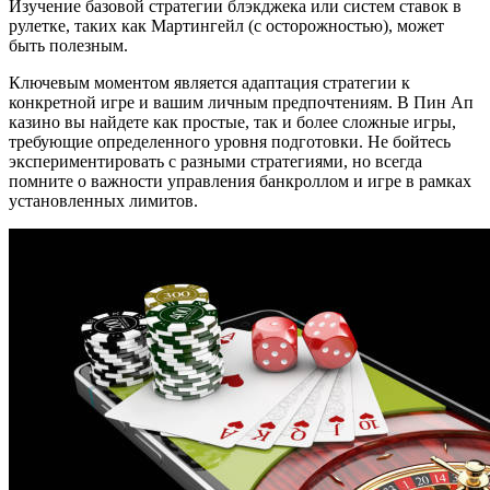
Изучение базовой стратегии блэкджека или систем ставок в
рулетке, таких как Мартингейл (с осторожностью), может
быть полезным.
Ключевым моментом является адаптация стратегии к
конкретной игре и вашим личным предпочтениям. В Пин Ап
казино вы найдете как простые, так и более сложные игры,
требующие определенного уровня подготовки. Не бойтесь
экспериментировать с разными стратегиями, но всегда
помните о важности управления банкроллом и игре в рамках
установленных лимитов.