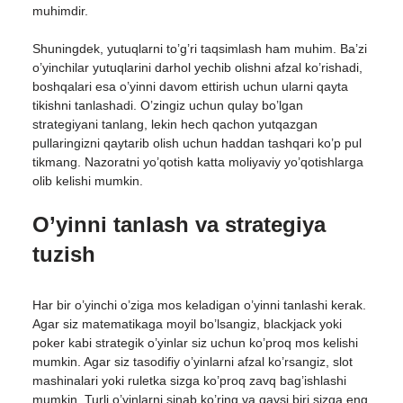
muhimdir.
Shuningdek, yutuqlarni to’g’ri taqsimlash ham muhim. Ba’zi
o’yinchilar yutuqlarini darhol yechib olishni afzal ko’rishadi,
boshqalari esa o’yinni davom ettirish uchun ularni qayta
tikishni tanlashadi. O’zingiz uchun qulay bo’lgan
strategiyani tanlang, lekin hech qachon yutqazgan
pullaringizni qaytarib olish uchun haddan tashqari ko’p pul
tikmang. Nazoratni yo’qotish katta moliyaviy yo’qotishlarga
olib kelishi mumkin.
O’yinni tanlash va strategiya
tuzish
Har bir o’yinchi o’ziga mos keladigan o’yinni tanlashi kerak.
Agar siz matematikaga moyil bo’lsangiz, blackjack yoki
poker kabi strategik o’yinlar siz uchun ko’proq mos kelishi
mumkin. Agar siz tasodifiy o’yinlarni afzal ko’rsangiz, slot
mashinalari yoki ruletka sizga ko’proq zavq bag’ishlashi
mumkin. Turli o’yinlarni sinab ko’ring va qaysi biri sizga eng