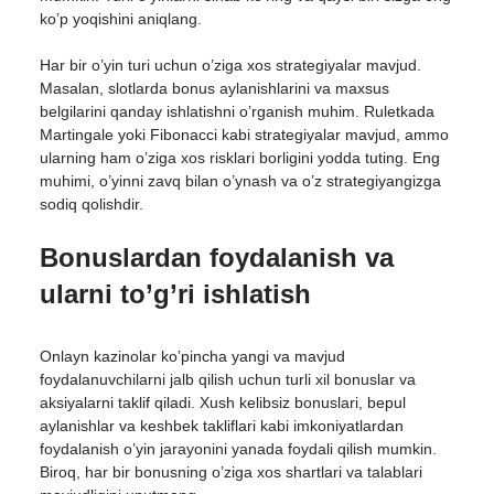
ko’p yoqishini aniqlang.
Har bir o’yin turi uchun o’ziga xos strategiyalar mavjud.
Masalan, slotlarda bonus aylanishlarini va maxsus
belgilarini qanday ishlatishni o’rganish muhim. Ruletkada
Martingale yoki Fibonacci kabi strategiyalar mavjud, ammo
ularning ham o’ziga xos risklari borligini yodda tuting. Eng
muhimi, o’yinni zavq bilan o’ynash va o’z strategiyangizga
sodiq qolishdir.
Bonuslardan foydalanish va
ularni to’g’ri ishlatish
Onlayn kazinolar ko’pincha yangi va mavjud
foydalanuvchilarni jalb qilish uchun turli xil bonuslar va
aksiyalarni taklif qiladi. Xush kelibsiz bonuslari, bepul
aylanishlar va keshbek takliflari kabi imkoniyatlardan
foydalanish o’yin jarayonini yanada foydali qilish mumkin.
Biroq, har bir bonusning o’ziga xos shartlari va talablari