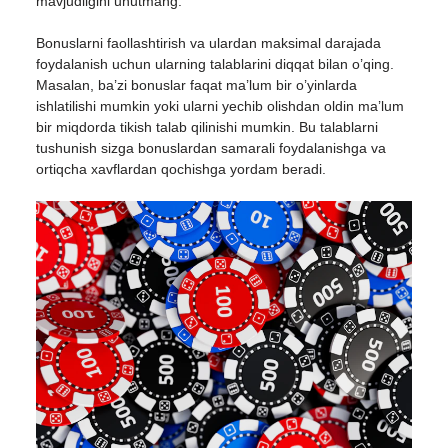
mavjudligini unutmang.
Bonuslarni faollashtirish va ulardan maksimal darajada
foydalanish uchun ularning talablarini diqqat bilan o’qing.
Masalan, ba’zi bonuslar faqat ma’lum bir o’yinlarda
ishlatilishi mumkin yoki ularni yechib olishdan oldin ma’lum
bir miqdorda tikish talab qilinishi mumkin. Bu talablarni
tushunish sizga bonuslardan samarali foydalanishga va
ortiqcha xavflardan qochishga yordam beradi.