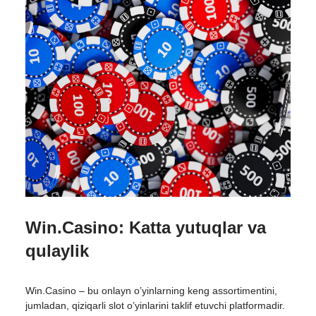
Win.Casino: Katta yutuqlar va
qulaylik
Win.Casino – bu onlayn o’yinlarning keng assortimentini,
jumladan, qiziqarli slot o’yinlarini taklif etuvchi platformadir.