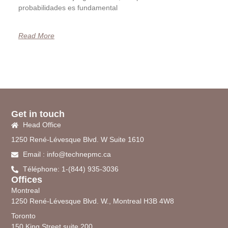
probabilidades es fundamental
Read More
Get in touch
Head Office
1250 René-Lévesque Blvd. W Suite 1610
Email : info@technepmc.ca
Téléphone: 1-(844) 935-3036
Offices
Montreal
1250 René-Lévesque Blvd. W., Montreal H3B 4W8
Toronto
150 King Street suite 200