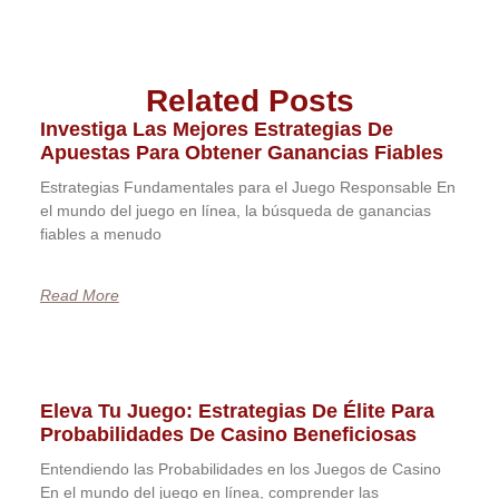
Related Posts
Investiga Las Mejores Estrategias De
Apuestas Para Obtener Ganancias Fiables
Estrategias Fundamentales para el Juego Responsable En
el mundo del juego en línea, la búsqueda de ganancias
fiables a menudo
Read More
Eleva Tu Juego: Estrategias De Élite Para
Probabilidades De Casino Beneficiosas
Entendiendo las Probabilidades en los Juegos de Casino
En el mundo del juego en línea, comprender las