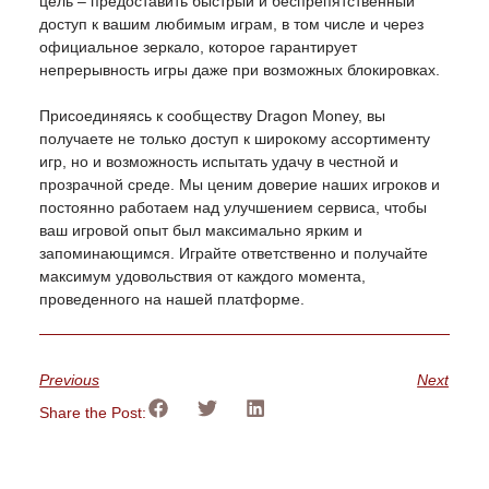
цель – предоставить быстрый и беспрепятственный
доступ к вашим любимым играм, в том числе и через
официальное зеркало, которое гарантирует
непрерывность игры даже при возможных блокировках.
Присоединяясь к сообществу Dragon Money, вы
получаете не только доступ к широкому ассортименту
игр, но и возможность испытать удачу в честной и
прозрачной среде. Мы ценим доверие наших игроков и
постоянно работаем над улучшением сервиса, чтобы
ваш игровой опыт был максимально ярким и
запоминающимся. Играйте ответственно и получайте
максимум удовольствия от каждого момента,
проведенного на нашей платформе.
Previous
Next
Share the Post: