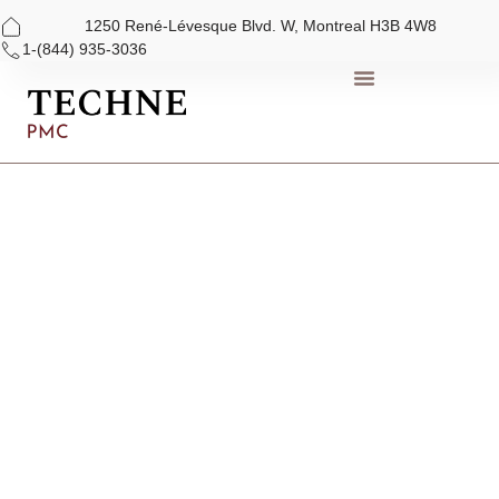
1250 René-Lévesque Blvd. W, Montreal H3B 4W8
1-(844) 935-3036
Skip
to
content