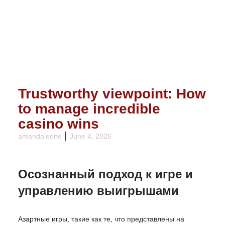
Trustworthy viewpoint: How
to manage incredible
casino wins
amandaleone
June 4, 2026
Осознанный подход к игре и
управлению выигрышами
Азартные игры, такие как те, что представлены на