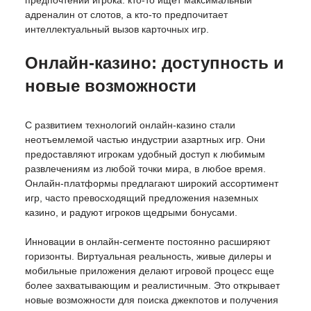
адреналин от слотов, а кто-то предпочитает
интеллектуальный вызов карточных игр.
Онлайн-казино: доступность и
новые возможности
С развитием технологий онлайн-казино стали
неотъемлемой частью индустрии азартных игр. Они
предоставляют игрокам удобный доступ к любимым
развлечениям из любой точки мира, в любое время.
Онлайн-платформы предлагают широкий ассортимент
игр, часто превосходящий предложения наземных
казино, и радуют игроков щедрыми бонусами.
Инновации в онлайн-сегменте постоянно расширяют
горизонты. Виртуальная реальность, живые дилеры и
мобильные приложения делают игровой процесс еще
более захватывающим и реалистичным. Это открывает
новые возможности для поиска джекпотов и получения