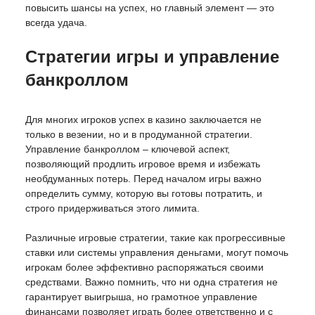
повысить шансы на успех, но главный элемент — это
всегда удача.
Стратегии игры и управление
банкроллом
Для многих игроков успех в казино заключается не
только в везении, но и в продуманной стратегии.
Управление банкроллом – ключевой аспект,
позволяющий продлить игровое время и избежать
необдуманных потерь. Перед началом игры важно
определить сумму, которую вы готовы потратить, и
строго придерживаться этого лимита.
Различные игровые стратегии, такие как прогрессивные
ставки или системы управления деньгами, могут помочь
игрокам более эффективно распоряжаться своими
средствами. Важно помнить, что ни одна стратегия не
гарантирует выигрыша, но грамотное управление
финансами позволяет играть более ответственно и с