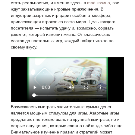
стать реальностью, и именно здесь, в
mad казино
, вас
ждут захватывающие игровые приключения. В
индустрии азартных игр царит особая атмосфера,
привлекающая игроков со всего мира. Цель каждого
посетителя — испытать удачу и, возможно, сорвать
джекпот, который изменит жизнь. От классических
слотов до настольных игр, каждый найдет что-то по
своему вкусу.
Возможность выиграть значительные суммы денег
является мощным стимулом для игры. Азартные игры
предлагают не только шанс на крупный выигрыш, но и
острые ощущения, которые сложно найти где-либо еще.
Внимательное изучение правил и стратегий может