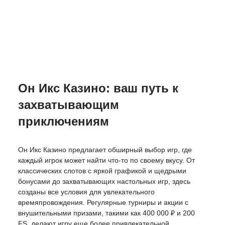
Он Икс Казино: ваш путь к
захватывающим
приключениям
Он Икс Казино предлагает обширный выбор игр, где
каждый игрок может найти что-то по своему вкусу. От
классических слотов с яркой графикой и щедрыми
бонусами до захватывающих настольных игр, здесь
созданы все условия для увлекательного
времяпровождения. Регулярные турниры и акции с
внушительными призами, такими как 400 000 ₽ и 200
FS, делают игру еще более привлекательной.