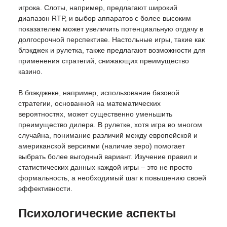
игрока. Слоты, например, предлагают широкий
диапазон RTP, и выбор аппаратов с более высоким
показателем может увеличить потенциальную отдачу в
долгосрочной перспективе. Настольные игры, такие как
блэкджек и рулетка, также предлагают возможности для
применения стратегий, снижающих преимущество
казино.
В блэкджеке, например, использование базовой
стратегии, основанной на математических
вероятностях, может существенно уменьшить
преимущество дилера. В рулетке, хотя игра во многом
случайна, понимание различий между европейской и
американской версиями (наличие зеро) помогает
выбрать более выгодный вариант. Изучение правил и
статистических данных каждой игры – это не просто
формальность, а необходимый шаг к повышению своей
эффективности.
Психологические аспекты