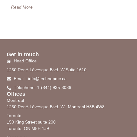
Read More
Get in touch
Head Office
1250 René-Lévesque Blvd. W Suite 1610
Email : info@technepmc.ca
Téléphone: 1-(844) 935-3036
Offices
Montreal
1250 René-Lévesque Blvd. W., Montreal H3B 4W8
Toronto
150 King Street suite 200
Toronto, ON M5H 1J9