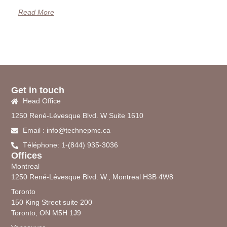
Read More
Get in touch
Head Office
1250 René-Lévesque Blvd. W Suite 1610
Email : info@technepmc.ca
Téléphone: 1-(844) 935-3036
Offices
Montreal
1250 René-Lévesque Blvd. W., Montreal H3B 4W8
Toronto
150 King Street suite 200
Toronto, ON M5H 1J9