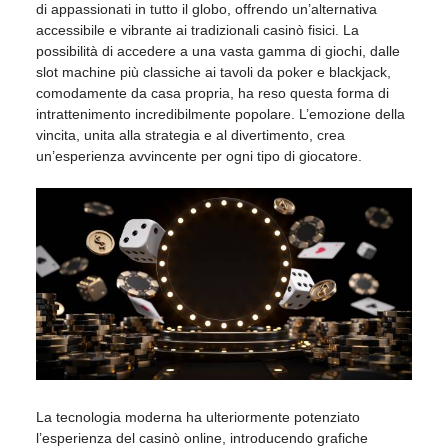
di appassionati in tutto il globo, offrendo un’alternativa
accessibile e vibrante ai tradizionali casinò fisici. La
possibilità di accedere a una vasta gamma di giochi, dalle
slot machine più classiche ai tavoli da poker e blackjack,
comodamente da casa propria, ha reso questa forma di
intrattenimento incredibilmente popolare. L’emozione della
vincita, unita alla strategia e al divertimento, crea
un’esperienza avvincente per ogni tipo di giocatore.
La tecnologia moderna ha ulteriormente potenziato
l’esperienza del casinò online, introducendo grafiche