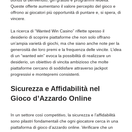
bonus di benvenuto, giri gratuiti e programmi fedeltà.
Queste offerte aumentano il valore percepito del gioco e
offrono ai giocatori più opportunità di puntare e, si spera, di
vincere.
La ricerca di “Wanted Win Casino” riflette spesso il
desiderio di scoprire piattaforme che non solo offrano
un’ampia varietà di giochi, ma che siano anche note per la
generosità dei loro premi e la frequenza delle vincite. L’idea
di un “wanted win” evoca la possibilità di realizzare un
desiderio, un obiettivo di vincita ambizioso che molte
piattaforme cercano di soddisfare attraverso jackpot
progressivi e montepremi consistenti.
Sicurezza e Affidabilità nel
Gioco d’Azzardo Online
In un settore così competitivo, la sicurezza e l’affidabilità
sono pilastri fondamentali che ogni giocatore cerca in una
piattaforma di gioco d’azzardo online. Verificare che un