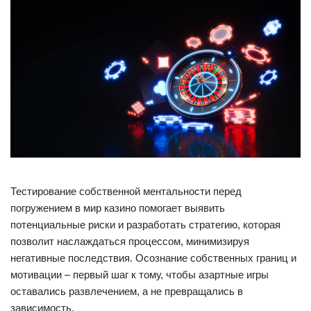
Тестирование собственной ментальности перед
погружением в мир казино помогает выявить
потенциальные риски и разработать стратегию, которая
позволит наслаждаться процессом, минимизируя
негативные последствия. Осознание собственных границ и
мотивации – первый шаг к тому, чтобы азартные игры
оставались развлечением, а не превращались в
зависимость.