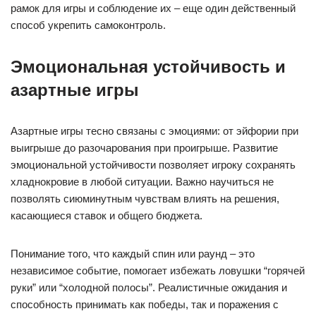
рамок для игры и соблюдение их – еще один действенный
способ укрепить самоконтроль.
Эмоциональная устойчивость и
азартные игры
Азартные игры тесно связаны с эмоциями: от эйфории при
выигрыше до разочарования при проигрыше. Развитие
эмоциональной устойчивости позволяет игроку сохранять
хладнокровие в любой ситуации. Важно научиться не
позволять сиюминутным чувствам влиять на решения,
касающиеся ставок и общего бюджета.
Понимание того, что каждый спин или раунд – это
независимое событие, помогает избежать ловушки “горячей
руки” или “холодной полосы”. Реалистичные ожидания и
способность принимать как победы, так и поражения с