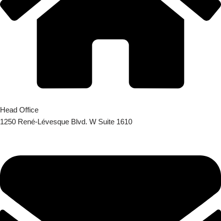
Head Office
1250 René-Lévesque Blvd. W Suite 1610