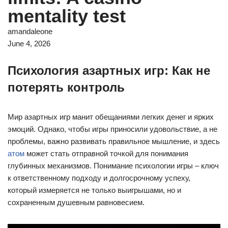
mentality test
amandaleone
June 4, 2026
Психология азартных игр: Как не
потерять контроль
Мир азартных игр манит обещаниями легких денег и ярких
эмоций. Однако, чтобы игры приносили удовольствие, а не
проблемы, важно развивать правильное мышление, и здесь
атом
может стать отправной точкой для понимания
глубинных механизмов. Понимание психологии игры – ключ
к ответственному подходу и долгосрочному успеху,
который измеряется не только выигрышами, но и
сохраненным душевным равновесием.