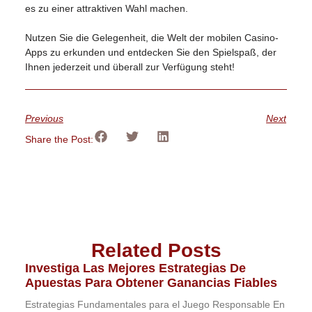
es zu einer attraktiven Wahl machen.
Nutzen Sie die Gelegenheit, die Welt der mobilen Casino-
Apps zu erkunden und entdecken Sie den Spielspaß, der
Ihnen jederzeit und überall zur Verfügung steht!
Previous
Next
Share the Post:
Related Posts
Investiga Las Mejores Estrategias De
Apuestas Para Obtener Ganancias Fiables
Estrategias Fundamentales para el Juego Responsable En