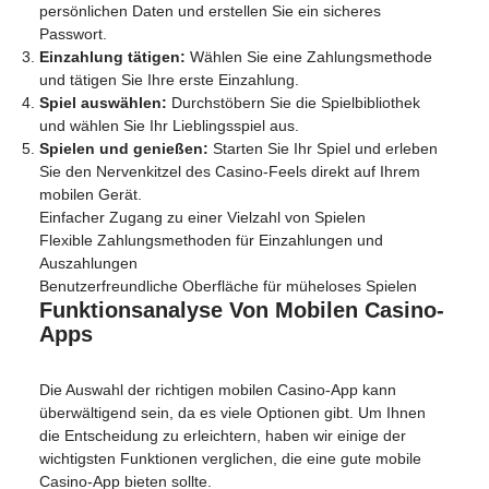
persönlichen Daten und erstellen Sie ein sicheres
Passwort.
Einzahlung tätigen:
Wählen Sie eine Zahlungsmethode
und tätigen Sie Ihre erste Einzahlung.
Spiel auswählen:
Durchstöbern Sie die Spielbibliothek
und wählen Sie Ihr Lieblingsspiel aus.
Spielen und genießen:
Starten Sie Ihr Spiel und erleben
Sie den Nervenkitzel des Casino-Feels direkt auf Ihrem
mobilen Gerät.
Einfacher Zugang zu einer Vielzahl von Spielen
Flexible Zahlungsmethoden für Einzahlungen und
Auszahlungen
Benutzerfreundliche Oberfläche für müheloses Spielen
Funktionsanalyse Von Mobilen Casino-
Apps
Die Auswahl der richtigen mobilen Casino-App kann
überwältigend sein, da es viele Optionen gibt. Um Ihnen
die Entscheidung zu erleichtern, haben wir einige der
wichtigsten Funktionen verglichen, die eine gute mobile
Casino-App bieten sollte.