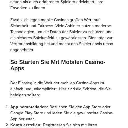
neuen als auch erfahrenen Spielern erleichtert, ihre
Favoriten zu finden.
Zusätzlich legen mobile Casinos großen Wert auf
Sicherheit und Fairness. Viele Anbieter nutzen moderne
Technologien, um die Daten der Spieler zu schützen und
ein sicheres Spielumfeld zu gewährleisten. Dies trägt zur
Vertrauensbildung bei und macht das Spielerlebnis umso
angenehmer.
So Starten Sie Mit Mobilen Casino-
Apps
Der Einstieg in die Welt der mobilen Casino-Apps ist
einfach und unkompliziert. Hier sind die Schritte, die Sie
befolgen sollten:
App herunterladen:
Besuchen Sie den App Store oder
Google Play Store und laden Sie die gewünschte Casino-
App herunter.
Konto erstellen:
Registrieren Sie sich mit Ihren