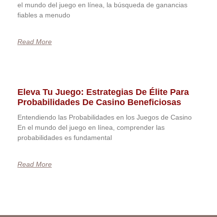
el mundo del juego en línea, la búsqueda de ganancias
fiables a menudo
Read More
Eleva Tu Juego: Estrategias De Élite Para
Probabilidades De Casino Beneficiosas
Entendiendo las Probabilidades en los Juegos de Casino
En el mundo del juego en línea, comprender las
probabilidades es fundamental
Read More