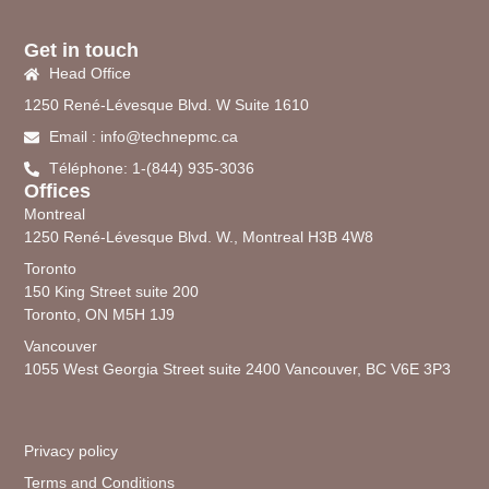
Get in touch
Head Office
1250 René-Lévesque Blvd. W Suite 1610
Email : info@technepmc.ca
Téléphone: 1-(844) 935-3036
Offices
Montreal
1250 René-Lévesque Blvd. W., Montreal H3B 4W8
Toronto
150 King Street suite 200
Toronto, ON M5H 1J9
Vancouver
1055 West Georgia Street suite 2400 Vancouver, BC V6E 3P3
Privacy policy
Terms and Conditions