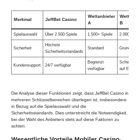
Wettanbieter
Wettanbi
Merkmal
JeffBet Casino
A
B
Spielauswahl
Über 2.500 Spiele
1.500+ Spiele
2.000+ Spi
Höchste
Sicherheit
Standard
Grundlege
Sicherheitsstandards
Begrenzt
Schwerpun
Kundensupport
24/7 verfügbar
verfügbar
auf E-Mail
Die Analyse dieser Funktionen zeigt, dass JeffBet Casino in
mehreren Schlüsselbereichen überlegen ist, insbesondere
in Bezug auf die Spielauswahl und die
Sicherheitsstandards. Dies unterstreicht die Notwendigkeit,
bei der Wahl des Anbieters stets auf diese Faktoren zu
achten.
Wesentliche Vorteile Mobiler Casino-