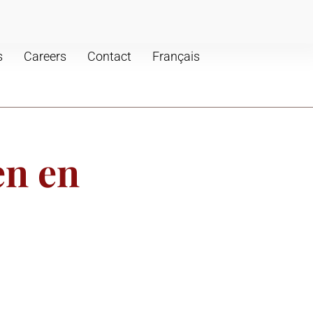
s
Careers
Contact
Français
en en