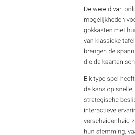
De wereld van onli
mogelijkheden voo
gokkasten met hun
van klassieke tafel
brengen de spanni
die de kaarten sch
Elk type spel hee
de kans op snelle,
strategische besli
interactieve ervar
verscheidenheid zo
hun stemming, va