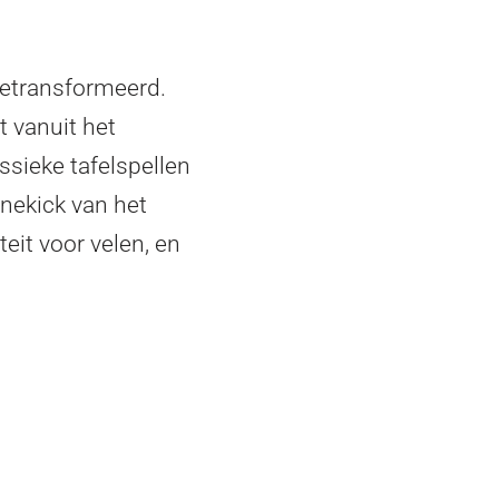
getransformeerd.
 vanuit het
ssieke tafelspellen
inekick van het
eit voor velen, en