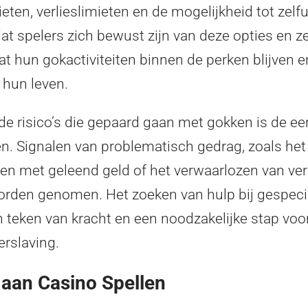
eten, verlieslimieten en de mogelijkheid tot zelfui
dat spelers zich bewust zijn van deze opties en 
at hun gokactiviteiten binnen de perken blijven 
hun leven.
e risico’s die gepaard gaan met gokken is de ee
n. Signalen van problematisch gedrag, zoals het
ken met geleend geld of het verwaarlozen van ver
rden genomen. Het zoeken van hulp bij gespeci
n teken van kracht en een noodzakelijke stap voo
erslaving.
t aan Casino Spellen