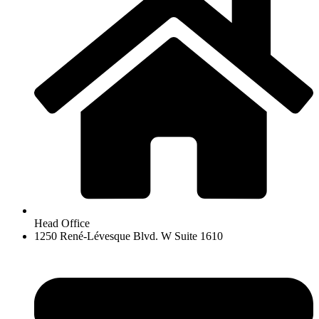
Head Office
1250 René-Lévesque Blvd. W Suite 1610