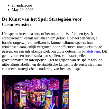
amandaleone
May 29, 2026
De Kunst van het Spel: Strategieën voor
Casinowinsten
Het spelen in een casino, of het nu online is of in een fysiek
etablissement, draait niet alleen om geluk. Hoewel een vleugje
fortuin ongetwijfeld welkom is, kunnen slimme spelers hun
winkansen aanzienlijk vergroten door effectieve strategieën toe te
passen, en een uitstekende plek om dit te oefenen is bij
slotsgem
. Dit
geldt voor een breed scala aan spellen, van kaartspellen tot
gokautomaten en tafelspellen. Het begrijpen van de spelregels, de
uitbetalingstabellen en de statistische kansen is de eerste stap naar
een meer strategische benadering van het casinospel.