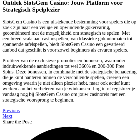
Ontdek SlotsGem Casino: Jouw Platform voor
Strategisch Spelplezier
SlotsGem Casino is een uitstekende bestemming voor spelers die op
zoek zijn naar een veilige en opwindende gokervaring,
gecombineerd met de mogelijkheid om strategisch te spelen. Met
een breed scala aan casinospellen, van klassieke gokautomaten tot
spannende tafelspellen, biedt SlotsGem Casino een gevarieerd
aanbod dat geschikt is voor zowel beginners als ervaren spelers.
Profiteer van de exclusieve promoties en bonussen, waaronder
indrukwekkende aanbiedingen tot wel 360% en 200-300 Free
Spins. Deze bonussen, in combinatie met de strategische benadering
die je kunt hanteren binnen de verschillende spellen, creëren een
omgeving waarin je niet alleen plezier hebt, maar ook actief kunt
werken aan het verbeteren van je winkansen. Log in of registreer je
vandaag nog bij SlotsGem Casino om jouw casinoreis met een
strategische voorsprong te beginnen.
Previous
Next
Share the Post: