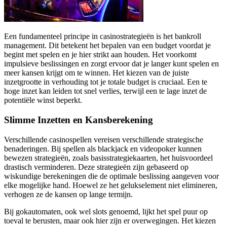
Een fundamenteel principe in casinostrategieën is het bankroll
management. Dit betekent het bepalen van een budget voordat je
begint met spelen en je hier strikt aan houden. Het voorkomt
impulsieve beslissingen en zorgt ervoor dat je langer kunt spelen en
meer kansen krijgt om te winnen. Het kiezen van de juiste
inzetgrootte in verhouding tot je totale budget is cruciaal. Een te
hoge inzet kan leiden tot snel verlies, terwijl een te lage inzet de
potentiële winst beperkt.
Slimme Inzetten en Kansberekening
Verschillende casinospellen vereisen verschillende strategische
benaderingen. Bij spellen als blackjack en videopoker kunnen
bewezen strategieën, zoals basisstrategiekaarten, het huisvoordeel
drastisch verminderen. Deze strategieën zijn gebaseerd op
wiskundige berekeningen die de optimale beslissing aangeven voor
elke mogelijke hand. Hoewel ze het gelukselement niet elimineren,
verhogen ze de kansen op lange termijn.
Bij gokautomaten, ook wel slots genoemd, lijkt het spel puur op
toeval te berusten, maar ook hier zijn er overwegingen. Het kiezen