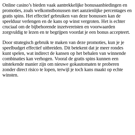
Online casino’s bieden vaak aantrekkelijke bonusaanbiedingen en
promoties, zoals welkomstbonussen met aanzienlijke percentages en
gratis spins. Het effectief gebruiken van deze bonussen kan de
speelduur verlengen en de kans op winst vergroten. Het is echter
cruciaal om de bijbehorende inzetvereisten en voorwaarden
zorgvuldig te lezen en te begrijpen voordat je een bonus accepteert.
Door strategisch gebruik te maken van deze promoties, kun je je
speelbudget effectief uitbreiden. Dit betekent dat je meer rondes
kunt spelen, wat indirect de kansen op het behalen van winnende
combinaties kan verhogen. Vooral de gratis spins kunnen een
uitstekende manier zijn om nieuwe gokautomaten te proberen
zonder direct risico te lopen, terwijl je toch kans maakt op echte
winsten.