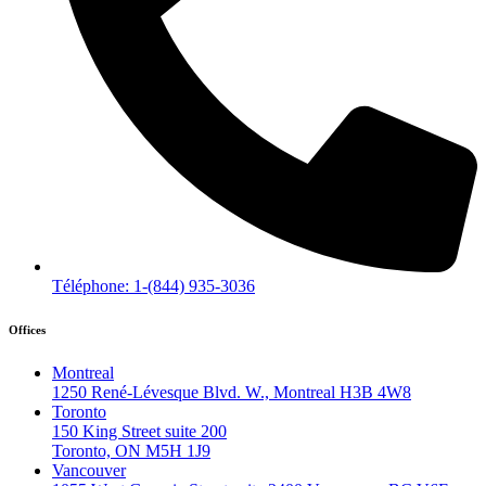
Téléphone: 1-(844) 935-3036
Offices
Montreal
1250 René-Lévesque Blvd. W., Montreal H3B 4W8
Toronto
150 King Street suite 200
Toronto, ON M5H 1J9
Vancouver